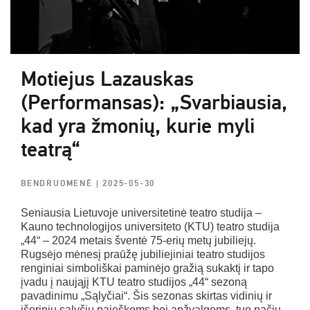
Motiejus Lazauskas
(Performansas): „Svarbiausia,
kad yra žmonių, kurie myli
teatrą“
BENDRUOMENĖ
| 2025-05-30
Seniausia Lietuvoje universitetinė teatro studija –
Kauno technologijos universiteto (KTU) teatro studija
„44“ – 2024 metais šventė 75-erių metų jubiliejų.
Rugsėjo mėnesį praūžę jubiliejiniai teatro studijos
renginiai simboliškai paminėjo gražią sukaktį ir tapo
įvadu į naująjį KTU teatro studijos „44“ sezoną
pavadinimu „Sąlyčiai“. Šis sezonas skirtas vidinių ir
išorinių sąlyčių paieškoms bei apžvalgoms, tuo pačiu