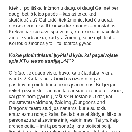
Kiek… politiška. Ir žmonių daug, oi daug! Gal net per
daug, bet iš kitos pusės – kas aš toks, kad
skaičiuočiau? Gal todėl tiek žmonių, kad čia gerai,
niekas nenori išeit! O ir visi tie žmonės – nuostabūs!
Kiekvienas su savo spalvomis, kaip kokiam paveiksle!
Žinot, svarbiausia, kad yra žmonių, kurie myli teatrą.
Kol tokie žmonės yra – tol teatras gyvas!
Kokie įsimintiniausi įvykiai iškyla, kai pagalvojate
apie KTU teatro studiją „44“?
O
jetau
, tiek daug visko buvo, kaip čia dabar vieną
išrinksi? Kartais net akimirkos užsiėmimų ar
pasibuvimų metu būna tokios įsimintinos! Bet jei jau
reikėtų išsirinkti – tai man labiausiai rezonuoja… Žinot,
kai garsinom gyvūnų įrašus? Nuostabu! O dar, kai
meistravau vaidmenų žaidimą „Dungeons and
Dragons“ teatro studijos nariams, kurie su tokiu
entuziazmu norėjo žaist! Bet labiausiai širdyje išliko tai
personažų analizavimas ir jų vaidinimas. Tai yra kaip
archeologija – imi tą personažą, knaisiojiesi po jį,
lipdai jį, kol jis tau rankose ima kvėpuoti. Ir tada –
bum