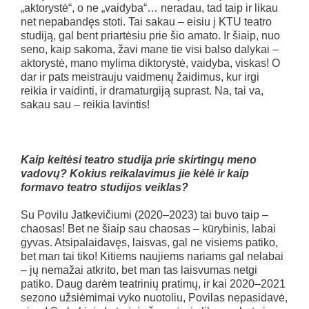
„aktorystė“, o ne „vaidyba“… neradau, tad taip ir likau
net nepabandęs stoti. Tai sakau – eisiu į KTU teatro
studiją, gal bent priartėsiu prie šio amato. Ir šiaip, nuo
seno, kaip sakoma, žavi mane tie visi balso dalykai –
aktorystė, mano mylima diktorystė, vaidyba, viskas! O
dar ir pats meistrauju vaidmenų žaidimus, kur irgi
reikia ir vaidinti, ir dramaturgiją suprast. Na, tai va,
sakau sau – reikia lavintis!
Kaip keitėsi teatro studija prie skirtingų meno
vadovų? Kokius reikalavimus jie kėlė ir kaip
formavo teatro studijos veiklas?
Su Povilu Jatkevičiumi (2020–2023) tai buvo taip –
chaosas! Bet ne šiaip sau chaosas – kūrybinis, labai
gyvas. Atsipalaidavęs, laisvas, gal ne visiems patiko,
bet man tai tiko! Kitiems naujiems nariams gal nelabai
– jų nemažai atkrito, bet man tas laisvumas netgi
patiko. Daug darėm teatrinių pratimų, ir kai 2020–2021
sezono užsiėmimai vyko nuotoliu, Povilas nepasidavė,