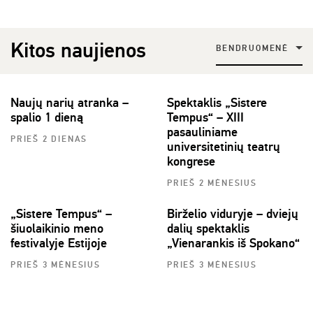
Kitos naujienos
BENDRUOMENĖ
Naujų narių atranka –
Spektaklis „Sistere
spalio 1 dieną
Tempus“ – XIII
pasauliniame
PRIEŠ 2 DIENAS
universitetinių teatrų
kongrese
PRIEŠ 2 MĖNESIUS
„Sistere Tempus“ –
Birželio viduryje – dviejų
šiuolaikinio meno
dalių spektaklis
festivalyje Estijoje
„Vienarankis iš Spokano“
PRIEŠ 3 MĖNESIUS
PRIEŠ 3 MĖNESIUS