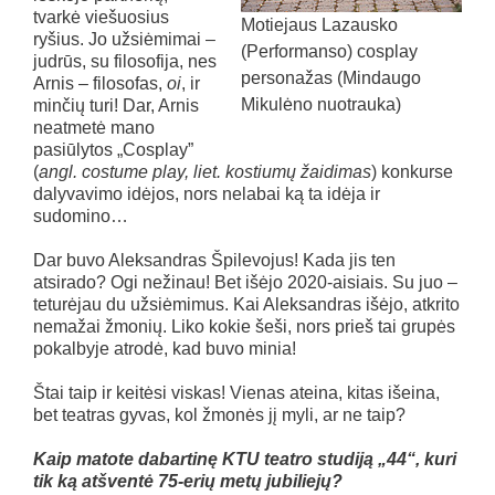
tvarkė viešuosius
Motiejaus Lazausko
ryšius. Jo užsiėmimai –
(Performanso) cosplay
judrūs, su filosofija, nes
personažas (Mindaugo
Arnis – filosofas,
oi
, ir
Mikulėno nuotrauka)
minčių turi! Dar, Arnis
neatmetė mano
pasiūlytos „Cosplay”
(
angl. costume play, liet. kostiumų žaidimas
) konkurse
dalyvavimo idėjos, nors nelabai ką ta idėja ir
sudomino…
Dar buvo Aleksandras Špilevojus! Kada jis ten
atsirado? Ogi nežinau! Bet išėjo 2020-aisiais. Su juo –
teturėjau du užsiėmimus. Kai Aleksandras išėjo, atkrito
nemažai žmonių. Liko kokie šeši, nors prieš tai grupės
pokalbyje atrodė, kad buvo minia!
Štai taip ir keitėsi viskas! Vienas ateina, kitas išeina,
bet teatras gyvas, kol žmonės jį myli, ar ne taip?
Kaip matote dabartinę KTU teatro studiją „44“, kuri
tik ką atšventė 75-erių metų jubiliejų?