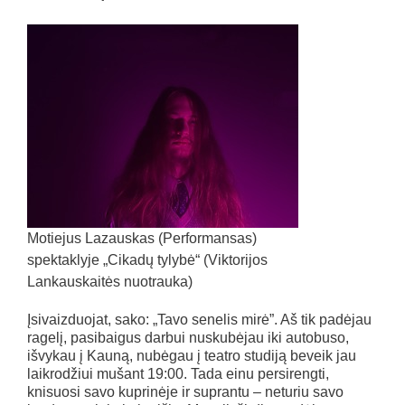
Motiejus Lazauskas (Performansas)
spektaklyje „Cikadų tylybė“ (Viktorijos
Lankauskaitės nuotrauka)
Įsivaizduojat, sako: „Tavo senelis mirė”. Aš tik padėjau
ragelį, pasibaigus darbui nuskubėjau iki autobuso,
išvykau į Kauną, nubėgau į teatro studiją beveik jau
laikrodžiui mušant 19:00. Tada einu persirengti,
knisuosi savo kuprinėje ir suprantu – neturiu savo