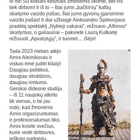
oi ne! Su kokiais keturiais žmonėmis likome, bet vis
tiek dirbom! Ir iš to – štai jums „bačkinių” kalbų
skaitymo vaizdo įrašas, štai jums gyvūnų įgarsinimo
vaizdo įrašas! Ir dar užbaigė Aleksandro Špilevojaus
pradėtą spektaklį „Nykieji vakarai“, režisavo „Alfonso“
skaitymus, o galiausiai – pakvietė Laurą Kutkaitę
režisuoti „Apvalytųjų“, ir tuomet… išėjo!
Tada 2023 metais atėjo
Arnis Aleinikovas ir
viskas ėmė judėt kitaip!
Daugiau politikos,
daugiau struktūros,
daugiau rimtumo.
Gerokai didesnė studija
– iš 11 naujokų atkrito
tik vienas, o tai jau
rodo, kad žmonėms
Arnio organizuotumas
ir profesionalumas tiko.
Arnis kvietė svečius,
kurie vedė dirbtuves,
ieškojo partnerių,