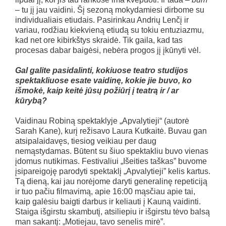
– tu jį jau vaidini. Šį sezoną mokydamiesi dirbome su
individualiais etiudais. Pasirinkau Andrių Lenčį ir
variau, rodžiau kiekvieną etiudą su tokiu entuziazmu,
kad net ore kibirkštys skraidė. Tik gaila, kad tas
procesas dabar baigėsi, nebėra progos jį įkūnyti vėl.
Gal galite pasidalinti, kokiuose teatro studijos
spektakliuose esate vaidinę, kokie jie buvo, ko
išmokė, kaip keitė jūsų požiūrį į teatrą ir / ar
kūrybą?
Vaidinau Robiną spektaklyje „Apvalytieji“ (autorė
Sarah Kane), kurį režisavo Laura Kutkaitė. Buvau gan
atsipalaidavęs, tiesiog veikiau per daug
nemąstydamas. Būtent su šiuo spektakliu buvo vienas
įdomus nutikimas. Festivaliui „Išeities taškas” buvome
įsipareigoję parodyti spektaklį „Apvalytieji” kelis kartus.
Tą dieną, kai jau norėjome daryti generalinę repeticiją
ir tuo pačiu filmavimą, apie 16:00 mąsčiau apie tai,
kaip galėsiu baigti darbus ir keliauti į Kauną vaidinti.
Staiga išgirstu skambutį, atsiliepiu ir išgirstu tėvo balsą
man sakantį: „Motiejau, tavo senelis mirė”.