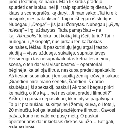
juodų teatrinių kelnaičių. Man tik širdis pradėjo
spurdėti dar labiau, nei ji ir taip spurdėjo tą dieną. Ir
klausiu scenografės, ką daryti. Ji man sako: „Tai tu eik
nusipirk, mes palauksim”. Taip ir išbėgau iš studijos.
Nubėgau į „
Drogą”
– jis jau uždarytas. Nubėgau į „
Rytų
miestą”
– irgi uždarytas. Tada pamąsčiau – na
ką, „
Akropolis”
toloka, bet kokią kitą išeitį turiu? Tai ir
nubėgau į „Akropolį“, nusipirkau ten kažkokias
kelnaites, lėkiau iš paskutiniųjų jėgų atgal į teatro
studiją – visas uždusęs, sukaitęs, suprakaitavęs.
Persirengiu tas nesuprakaituotas kelnaites ir einu į
sceną, o ten dar visi visur
bastosi
– operatoriai
bėginėja, kaitalioja filtrus, neskuba pradėti spektaklio.
Aš tiesiog susmukau į ten supiltą žemių krūvą ir sakau:
„Šiandien mirė mano senelis, šiandien iš darbo
skubėjau į šį spektaklį, paskui į Akropolį bėgau pirkti
kelnaičių, o jūs ką… net neskubat pradėti filmuoti?”.
Aišku, to garsiai nepasakiau, tik mintyse pagalvojau.
Taip ir pralaukiau, sukritęs ne į žemių krūvą, o į fotelį,
20 minučių, kol galiausiai pradėjome filmuoti. Gavosi
įrašas, kurio nematėme pusę metų. O paskui
operatoriams dar ir kietasis diskas sulūžo… Bet galų
gale atsiuntė.