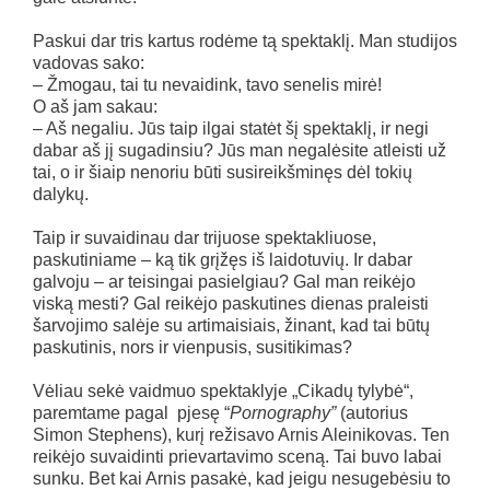
Paskui dar tris kartus rodėme tą spektaklį. Man studijos
vadovas sako:
– Žmogau, tai tu nevaidink, tavo senelis mirė!
O aš jam sakau:
– Aš negaliu. Jūs taip ilgai statėt šį spektaklį, ir negi
dabar aš jį sugadinsiu? Jūs man negalėsite atleisti už
tai, o ir šiaip nenoriu būti susireikšminęs dėl tokių
dalykų.
Taip ir suvaidinau dar trijuose spektakliuose,
paskutiniame – ką tik grįžęs iš laidotuvių. Ir dabar
galvoju – ar teisingai pasielgiau? Gal man reikėjo
viską mesti? Gal reikėjo paskutines dienas praleisti
šarvojimo salėje su artimaisiais, žinant, kad tai būtų
paskutinis, nors ir vienpusis, susitikimas?
Vėliau sekė vaidmuo spektaklyje „Cikadų tylybė“,
paremtame pagal pjesę “
Pornography”
(autorius
Simon Stephens), kurį režisavo Arnis Aleinikovas. Ten
reikėjo suvaidinti prievartavimo sceną. Tai buvo labai
sunku. Bet kai Arnis pasakė, kad jeigu nesugebėsiu to