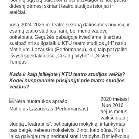
didesnį dėmesį skiriant teatro studijos istorijai ir
ateičiai.
Visą 2024-2025 m. teatro sezoną dalinsimės buvusių ir
esamų teatro studijos narių bei meno vadovų
pokalbiais. Gegužės pabaigoje kviečiame iš arčiau
susipažinti su ilgalaikiu KTU teatro studijos „44” nariu
Motiejumi Lazausku (Performansu), kurį taip pat galite
išvysti spektakliuose „Cikadų tylybė“ ir „Sistere
Tempus“.
Kada ir kaip įsiliejote į KTU teatro studijos veiklą?
Kodėl nusprendėte prisijungti prie teatro studijos
veiklos?
2020 metais!
Nuo 2016
Motiejus Lazauskas (Performansas)
trejus metus
vaikščiojau į
studiją „Teatrapilis“, bet baigiau mokyklą, ir lankymas
pasibaigė, nebesu moksleivis, žinot, kaip būna. Kurį
laiką galvojau taip nerimtai stoti į vaidybą. Bet ieškojau