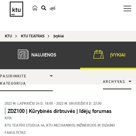
p
a
i
KTU
KTU TEATRAS
Įvykiai
e
š
k
NAUJIENOS
ĮVYKIAI
a
PASIRINKITE
ARCHYVAS
KATEGORIJĄ
2022 M. LAPKRIČIO 24 D. 18:00 - 2022 M. GRUODŽIO 8 D. 22:00
ZDZ100 | Kūrybinės dirbtuvės | Idėjų forumas
KITA
KTU TEATRO STUDIJA 44, KTU MECHANIKOS INŽINERIJOS IR DIZAINO
FAKULTETAS